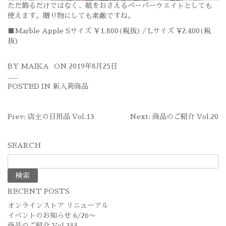
ただ飾るだけではなく、紙をおさえるペーパーウエイトとしても
使えます。贈り物にしても素敵ですね。
■Marble Apple Sサイズ ￥1,800(税抜)／Lサイズ ¥2,400(税
抜)
BY
MAIKA
ON
2019年8月25日
POSTED IN
新入荷商品
投
Prev: 店主の日用品 Vol.13
Next: 商品のご紹介 Vol.20
稿
SEARCH
ナ
検
ビ
索:
ゲ
RECENT POSTS
ー
オンラインストア リニューアル
シ
イベントのお知らせ 6/26〜
商品のご紹介 Vol.233