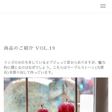
Skip
T
to
o
content
g
g
l
e
n
a
v
商品のご紹介 VOL.19
i
g
a
リンゴのかたちをしているオブジェって昔からありますが、魅力
t
的に感じるのはなぜでしょう。こちらはマーブルストーン(大理
i
石)を削り出して作っています。
o
n