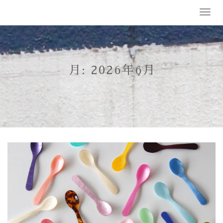
Skip
T
to
o
content
g
g
l
e
月:
2026年6月
n
a
v
i
g
a
t
i
o
n