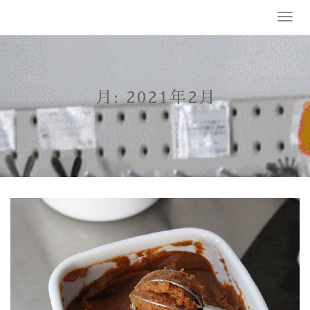
Skip
T
to
o
content
g
g
l
e
月:
2021年2月
n
a
v
i
g
a
t
i
o
n