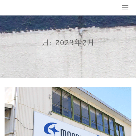
Skip
T
to
o
content
g
g
l
e
月:
2023年2月
n
a
v
i
g
a
t
i
o
n