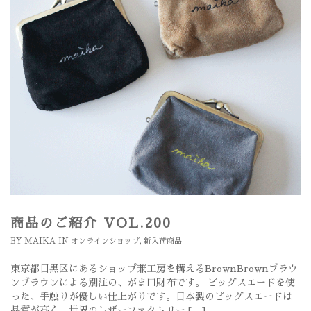
商品のご紹介 VOL.200
BY
MAIKA
IN
オンラインショップ
,
新入荷商品
東京都目黒区にあるショップ兼工房を構えるBrownBrownブラウ
ンブラウンによる別注の、がま口財布です。 ピッグスエードを使
った、手触りが優しい仕上がりです。日本製のピッグスエードは
品質が高く、世界のレザーファクトリー […]