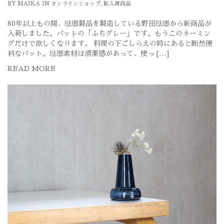
BY
MAIKA
IN
オンラインショップ
,
新入荷商品
80年以上もの間、琺瑯製品を製造している野田琺瑯から新商品が
入荷しました。バットの「ふちグレー」です。もうこのネーミン
グだけで欲しくなります。 料理の下ごしらえの時にあると断然便
利なバット。琺瑯素材は清潔感があって、使っ […]
READ MORE