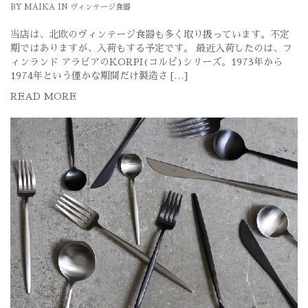
BY
MAIKA
IN
ヴィンテージ食器
当店は、北欧のヴィンテージ食器も多く取り扱っています。不定
期ではありますが、入荷もする予定です。 最近入荷したのは、フ
ィンランド アラビアのKORPI(コルピ)シリーズ。1973年から
1974年という僅かな期間だけ製造さ […]
READ MORE