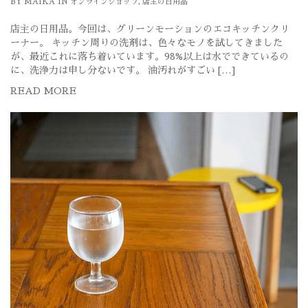
BY
MAIKA
IN
オンラインショップ
,
店主の日用品
店主の日用品。今回は、グリーンモーションのエコキッチンクリ
ーナー。 キッチン周りの洗剤は、色々なモノを試してきました
が、最近これに落ち着いています。98%以上は水でできているの
に、洗浄力は申し分ないです。 油汚れがすごい […]
READ MORE