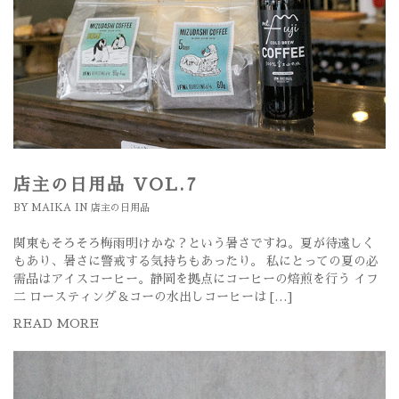
店主の日用品 VOL.7
BY
MAIKA
IN
店主の日用品
関東もそろそろ梅雨明けかな？という暑さですね。夏が待遠しく
もあり、暑さに警戒する気持ちもあったり。 私にとっての夏の必
需品はアイスコーヒー。静岡を拠点にコーヒーの焙煎を行う イフ
二 ロースティング＆コーの水出しコーヒーは […]
READ MORE