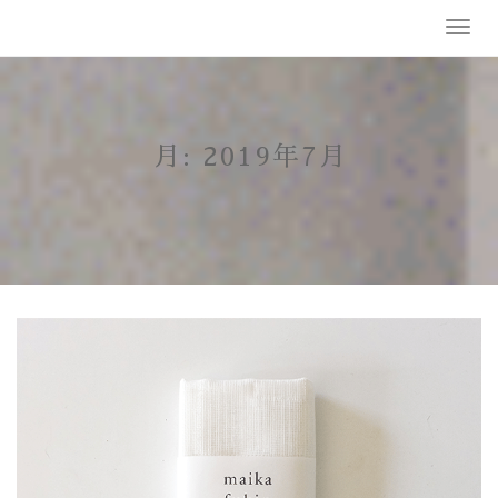
Skip
T
to
o
content
g
g
l
e
月:
2019年7月
n
a
v
i
g
a
t
i
o
n