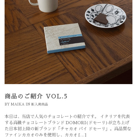
商品のご紹介 VOL.5
BY
MAIKA
IN
新入荷商品
本日は、当店で人気のチョコレートの紹介です。 イタリアを代表
する高級チョコレートブランド DOMORI(ドモーリ)が立ち上げ
た日本初上陸の新ブランド「チャカオ バイ ドモーリ」。高品質な
ファインカカオのみを使用し、カカオ […]