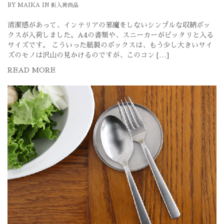
BY
MAIKA
IN
新入荷商品
清潔感があって、インテリアの邪魔をしないシンプルな収納ボッ
クスが入荷しました。A4の書類や、スニーカーがピッタリと入る
サイズです。 こういった紙製のボックスは、もう少し大きいサイ
ズのモノは沢山の見かけるのですが、このコン […]
READ MORE