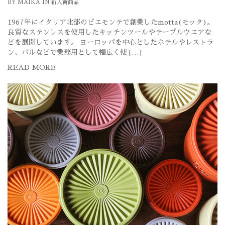
BY
MAIKA
IN
新入荷商品
1967年にイタリア北部のピエモンテで創業したmotta(モッタ)。
良質なステンレスを使用したキッチンツールやテーブルウエアな
どを展開しています。 ヨーロッパを中心としたホテルやレストラ
ン、バルなどで業務用として幅広く使 […]
READ MORE