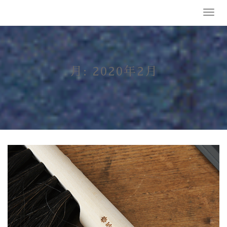
Skip
T
to
o
content
g
g
l
e
月:
2020年2月
n
a
v
i
g
a
t
i
o
n