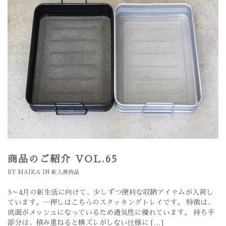
商品のご紹介 VOL.65
BY
MAIKA
IN
新入荷商品
3～4月の新生活に向けて、少しずつ便利な収納アイテムが入荷し
ています。一押しはこちらのスタッキングトレイです。 特徴は、
底面がメッシュになっているため通気性に優れています。 持ち手
部分は、積み重ねると横ズレがしない仕様に […]