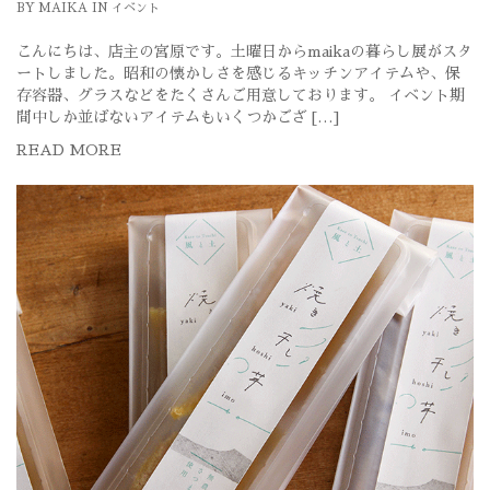
BY
MAIKA
IN
イベント
こんにちは、店主の宮原です。土曜日からmaikaの暮らし展がスタ
ートしました。昭和の懐かしさを感じるキッチンアイテムや、保
存容器、グラスなどをたくさんご用意しております。 イベント期
間中しか並ばないアイテムもいくつかござ […]
READ MORE