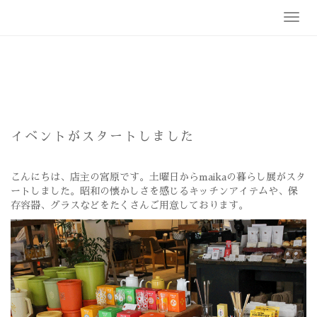
Skip
T
to
o
content
g
g
l
e
n
a
v
イベントがスタートしました
i
g
a
こんにちは、店主の宮原です。土曜日からmaikaの暮らし展がスタ
t
ートしました。昭和の懐かしさを感じるキッチンアイテムや、保
i
存容器、グラスなどをたくさんご用意しております。
o
n