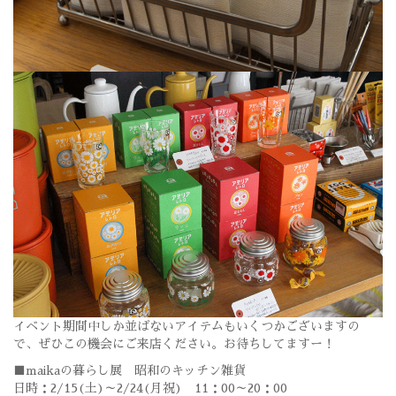
イベント期間中しか並ばないアイテムもいくつかございますの
で、ぜひこの機会にご来店ください。お待ちしてますー！
■maikaの暮らし展 昭和のキッチン雑貨
日時：2/15(土)～2/24(月祝) 11：00～20：00