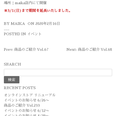
場所：maika店内にて開催
※3/1(日)まで期間を延長いたしました。
BY
MAIKA
ON
2020年2月16日
POSTED IN
イベント
投
Prev: 商品のご紹介 Vol.67
Next: 商品のご紹介 Vol.68
稿
SEARCH
ナ
検
ビ
索:
ゲ
RECENT POSTS
ー
オンラインストア リニューアル
シ
イベントのお知らせ 6/26〜
商品のご紹介 Vol.233
ョ
イベントのお知らせ 6/12〜
イベントのお知らせ 4/29〜