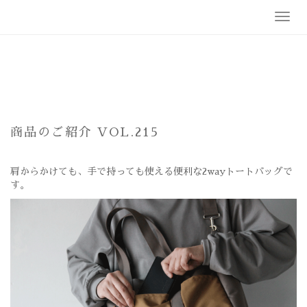
Skip
T
to
o
content
g
g
l
e
n
a
v
商品のご紹介 VOL.215
i
g
a
肩からかけても、手で持っても使える便利な2wayトートバッグで
t
す。
i
o
n