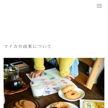
Skip
T
to
o
content
g
g
l
e
n
a
v
マイカの由来について
i
g
a
t
i
o
n