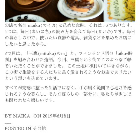
お店の名前 maika(マイカ)に込めた意味。それは、2つあります。
1つは、毎日(まいにち)の読み方を変えて毎日(まいか)です。毎日
の暮らしの中で、使いたい食器や道具、雑貨などを集めたお店に
したいと思ったから。
2つ目は、「三鷹(mitaka)のｍ」と、フィンランド語の「aika=時
間」を組み合わせた造語。今回、三鷹という街でこのようなご縁
をいただくことができました。 この土地に根付いていきながら、
この街で生活をする人たちに長く愛されるようなお店でありたい
という想いを込めています。
すべてが完璧に整った生活ではなく、手が届く範囲で心地さを感
じれるような暮らし。そんな暮らしの一部分に、私たちが少しで
も関われたら嬉しいです。
BY
MAIKA
ON
2019年6月8日
POSTED IN
その他