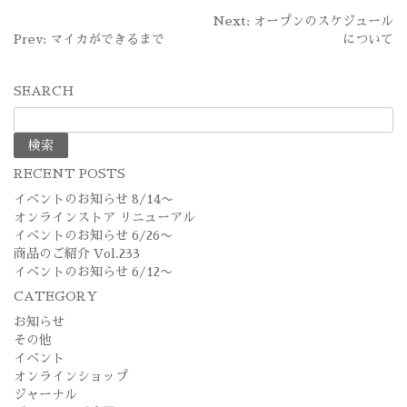
投
Next: オープンのスケジュール
Prev: マイカができるまで
について
稿
ナ
SEARCH
ビ
検
索:
ゲ
ー
RECENT POSTS
シ
イベントのお知らせ 8/14〜
オンラインストア リニューアル
ョ
イベントのお知らせ 6/26〜
商品のご紹介 Vol.233
ン
イベントのお知らせ 6/12〜
CATEGORY
お知らせ
その他
イベント
オンラインショップ
ジャーナル